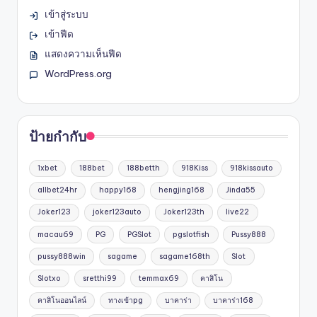
เข้าสู่ระบบ
เข้าฟีด
แสดงความเห็นฟีด
WordPress.org
ป้ายกำกับ
1xbet
188bet
188betth
918Kiss
918kissauto
allbet24hr
happy168
hengjing168
Jinda55
Joker123
joker123auto
Joker123th
live22
macau69
PG
PGSlot
pgslotfish
Pussy888
pussy888win
sagame
sagame168th
Slot
Slotxo
sretthi99
temmax69
คาสิโน
คาสิโนออนไลน์
ทางเข้าpg
บาคาร่า
บาคาร่า168