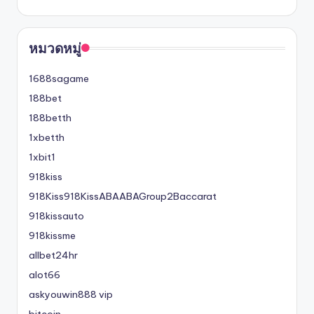
หมวดหมู่
1688sagame
188bet
188betth
1xbetth
1xbit1
918kiss
918Kiss918KissABAABAGroup2Baccarat
918kissauto
918kissme
allbet24hr
alot66
askyouwin888 vip
bitcoin