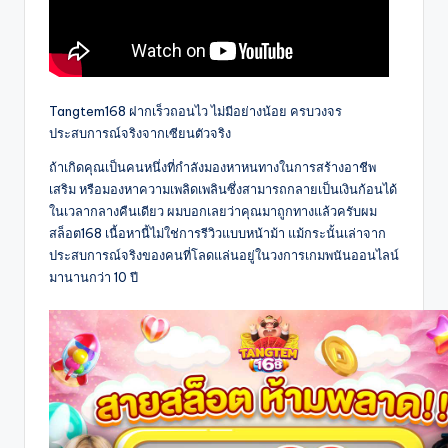
Tangtem168 ฝากเร็วถอนไว ไม่มีอย่างน้อย ครบวงจร
ประสบการณ์จริงจากเซียนตัวจริง
ถ้าเกิดคุณเป็นคนหนึ่งที่กำลังมองหาหนทางในการสร้างอาชีพ
เสริม หรือมองหาความเพลิดเพลินซึ่งสามารถกลายเป็นเงินก้อนได้
ในเวลากลางคืนเดียว ผมบอกเลยว่าคุณมาถูกทางแล้วครับผม
สล็อต168 เนื้อหานี้ไม่ใช่การรีวิวแบบหน้าม้า แม้กระนั้นเล่าจาก
ประสบการณ์จริงของคนที่โลดแล่นอยู่ในวงการเกมพนันออนไลน์
มานานกว่า 10 ปี