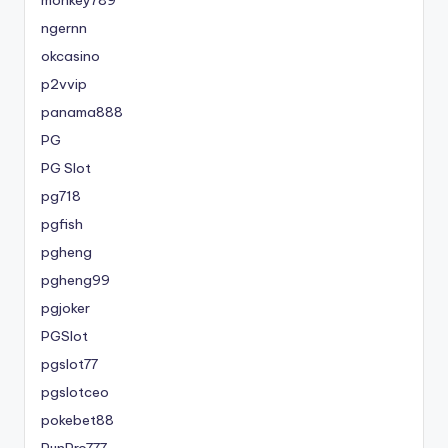
ngernn
okcasino
p2vvip
panama888
PG
PG Slot
pg718
pgfish
pgheng
pgheng99
pgjoker
PGSlot
pgslot77
pgslotceo
pokebet88
PunPro777