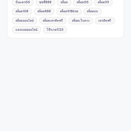
ปั่นแตก66
พุซซี่888
สล็อต
สล็อต66
สล็อต99
สล็อต168
สล็อต888
สล็อต918kiss
สล็อตxo
สล็อตออนไลน์
สล็อตเครดิตฟรี
สล็อตเว็บตรง
เครดิตฟรี
แทงบอลออนไลน์
โจ๊กเกอร์123