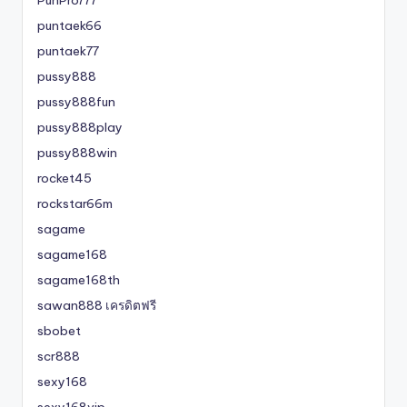
puntaek66
puntaek77
pussy888
pussy888fun
pussy888play
pussy888win
rocket45
rockstar66m
sagame
sagame168
sagame168th
sawan888 เครดิตฟรี
sbobet
scr888
sexy168
sexy168vip