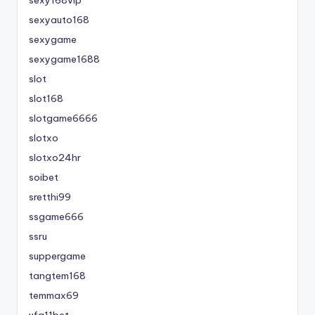
sexyauto168
sexygame
sexygame1688
slot
slot168
slotgame6666
slotxo
slotxo24hr
soibet
sretthi99
ssgame666
ssru
suppergame
tangtem168
temmax69
ufa11bet