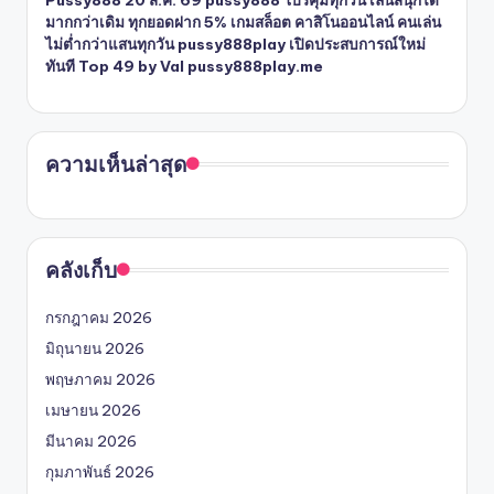
มากกว่าเดิม ทุกยอดฝาก 5% เกมสล็อต คาสิโนออนไลน์ คนเล่น
ไม่ต่ำกว่าแสนทุกวัน pussy888play เปิดประสบการณ์ใหม่
ทันที Top 49 by Val pussy888play.me
ความเห็นล่าสุด
คลังเก็บ
กรกฎาคม 2026
มิถุนายน 2026
พฤษภาคม 2026
เมษายน 2026
มีนาคม 2026
กุมภาพันธ์ 2026