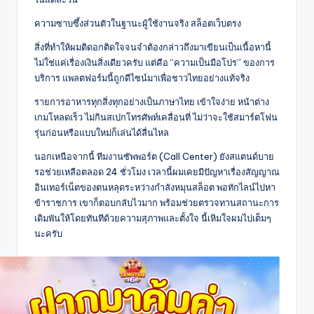
ความซาบซึ้งส่วนตัวในฐานะผู้ใช้งานจริง สล็อตเว็บตรง
สิ่งที่ทำให้ผมติดอกติดใจจนจำต้องกล่าวถึงมาเขียนเป็นเนื้อหานี้
ไม่ใช่แค่เรื่องเงินสิ่งเดียวครับ แต่คือ “ความเป็นมือโปร” ของการ
บริการ แพลตฟอร์มนี้ถูกดีไซน์มาเพื่อชาวไทยอย่างแท้จริง
รายการอาหารทุกสิ่งทุกอย่างเป็นภาษาไทย เข้าใจง่าย หน้าต่าง
เกมโหลดเร็ว ไม่กินสเปกโทรศัพท์เคลื่อนที่ ไม่ว่าจะใช้สมาร์ตโฟน
รุ่นก่อนหรือแบบใหม่ก็เล่นได้ลื่นไหล
นอกเหนือจากนี้ ทีมงานซัพพอร์ต (Call Center) ยังสแตนด์บาย
รอช่วยเหลือตลอด 24 ชั่วโมง เวลานี้ผมเคยมีปัญหาเรื่องสัญญาณ
อินเทอร์เน็ตของตนหลุดระหว่างกำลังหมุนสล็อต พอทักไลน์ไปหา
ข้าราชการ เขาก็ตอบกลับไวมาก พร้อมช่วยตรวจทานสถานะการ
เดิมพันให้โดยทันทีด้วยความสุภาพและตั้งใจ นี้เหิมใจผมไปเต็มๆ
นะครับ