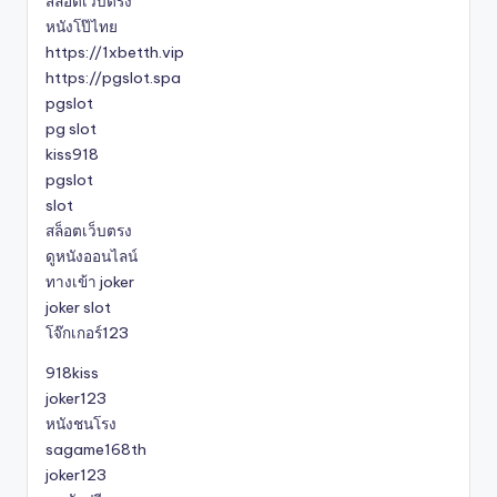
สล็อตเว็บตรง
หนังโป๊ไทย
https://1xbetth.vip
https://pgslot.spa
pgslot
pg slot
kiss918
pgslot
slot
สล็อตเว็บตรง
ดูหนังออนไลน์
ทางเข้า joker
joker slot
โจ๊กเกอร์123
918kiss
joker123
หนังชนโรง
sagame168th
joker123