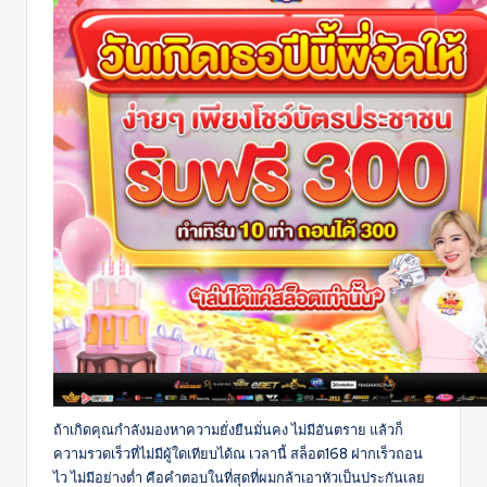
ถ้าเกิดคุณกำลังมองหาความยั่งยืนมั่นคง ไม่มีอันตราย แล้วก็
ความรวดเร็วที่ไม่มีผู้ใดเทียบได้ณ เวลานี้ สล็อต168 ฝากเร็วถอน
ไว ไม่มีอย่างต่ำ คือคำตอบในที่สุดที่ผมกล้าเอาหัวเป็นประกันเลย