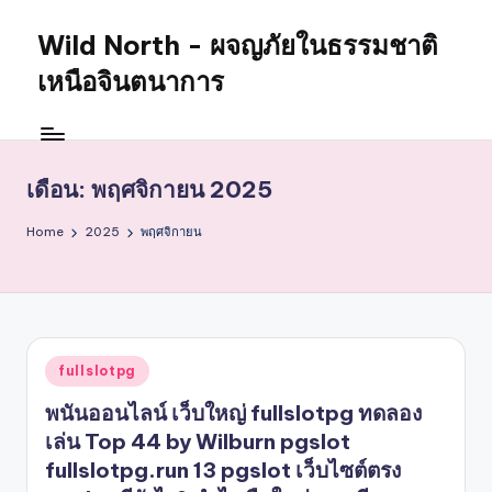
Wild North - ผจญภัยในธรรมชาติ
Skip
to
เหนือจินตนาการ
content
เดือน:
พฤศจิกายน 2025
Home
2025
พฤศจิกายน
Posted
fullslotpg
in
พนันออนไลน์ เว็บใหญ่ fullslotpg ทดลอง
เล่น Top 44 by Wilburn pgslot
fullslotpg.run 13 pgslot เว็บไซต์ตรง