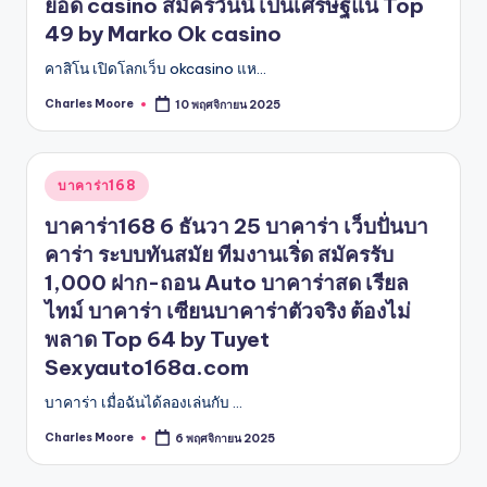
ยอด casino สมัครวันนี้ เป็นเศรษฐีแน่ Top
49 by Marko Ok casino
คาสิโน เปิดโลกเว็บ okcasino แห…
Charles Moore
10 พฤศจิกายน 2025
Posted
by
Posted
บาคาร่า168
in
บาคาร่า168 6 ธันวา 25 บาคาร่า เว็บปั่นบา
คาร่า ระบบทันสมัย ทีมงานเริ่ด สมัครรับ
1,000 ฝาก-ถอน Auto บาคาร่าสด เรียล
ไทม์ บาคาร่า เซียนบาคาร่าตัวจริง ต้องไม่
พลาด Top 64 by Tuyet
Sexyauto168a.com
บาคาร่า เมื่อฉันได้ลองเล่นกับ …
Charles Moore
6 พฤศจิกายน 2025
Posted
by