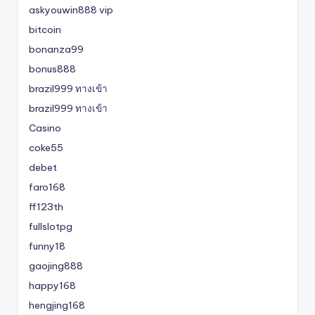
askyouwin888 vip
bitcoin
bonanza99
bonus888
brazil999 ทางเข้า
brazil999 ทางเข้า
Casino
coke55
debet
faro168
ff123th
fullslotpg
funny18
gaojing888
happy168
hengjing168