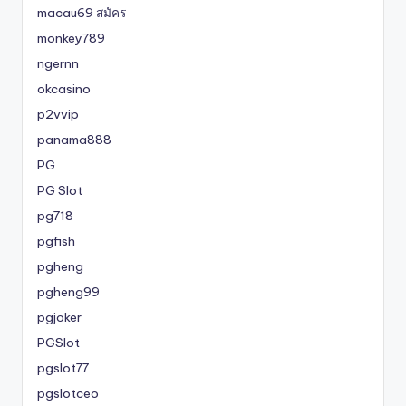
macau69 สมัคร
monkey789
ngernn
okcasino
p2vvip
panama888
PG
PG Slot
pg718
pgfish
pgheng
pgheng99
pgjoker
PGSlot
pgslot77
pgslotceo