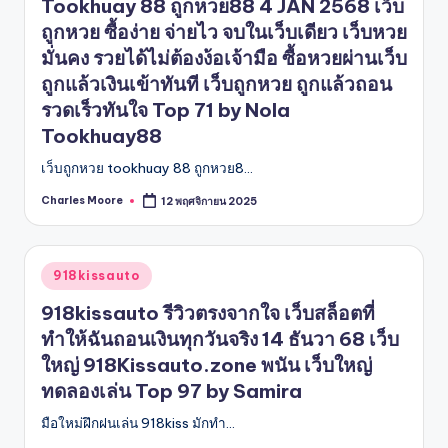
Tookhuay 88 ถูกหวย88 4 JAN 2568 เว็บ
ถูกหวย ซื้อง่าย จ่ายไว จบในเว็บเดียว เว็บหวย
มั่นคง รวยได้ไม่ต้องง้อเจ้ามือ ซื้อหวยผ่านเว็บ
ถูกแล้วเงินเข้าทันที เว็บถูกหวย ถูกแล้วถอน
รวดเร็วทันใจ Top 71 by Nola
Tookhuay88
เว็บถูกหวย tookhuay 88 ถูกหวย8…
Charles Moore
12 พฤศจิกายน 2025
Posted
by
Posted
918kissauto
in
918kissauto รีวิวตรงจากใจ เว็บสล็อตที่
ทำให้ฉันถอนเงินทุกวันจริง 14 ธันวา 68 เว็บ
ใหญ่ 918Kissauto.zone พนัน เว็บใหญ่
ทดลองเล่น Top 97 by Samira
มือใหม่ฝึกฝนเล่น 918kiss มักทำ…