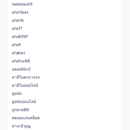
temmax69
ufa11bet
ufa11k
ufa77
ufa8997
ufa9
ufabet
ufafox88
zeus66v2
คาสิโนครบวงจร
คาสิโนออนไลน์
ดูหนัง
ดูหนังออนไลน์
ถูกหวย88
ทดลองเล่นสล็อต
ทางเข้าpg