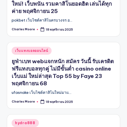
ใหม่! เว็บพนัน รวมคาสิโนยอดฮิต เล่นได้ทุก
ค่าย พฤศจิกายน 25
pokbet เว็บไซต์คาสิโนครบวงจร อ…
Charles Moore
18 พฤศจิกายน 2025
Posted
by
Posted
เว็บแทงบอลออนไลน์
in
ยูฟ่าเบท webแจกหนัก สมัคร วันนี้ รับเครดิต
ฟรีแทงบอลทุกคู่ ไม่มีขั้นต่ำ casino online
เว็บแม่ ใหม่ล่าสุด Top 55 by Faye 23
พฤศจิกายน 68
ufasnake เว็บไซต์คาสิโนใหม่มาแ…
Charles Moore
18 พฤศจิกายน 2025
Posted
by
Posted
hydra888