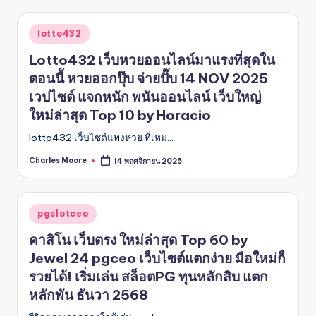
Posted
lotto432
in
Lotto432 เว็บหวยออนไลน์มาแรงที่สุดใน
ตอนนี้ หวยออกปุ๊บ จ่ายปั๊บ 14 NOV 2025
เวปไซต์ แจกหนัก พนันออนไลน์ เว็บใหญ่
ใหม่ล่าสุด Top 10 by Horacio
lotto432 เว็บไซต์แทงหวย ที่เหม…
Charles Moore
14 พฤศจิกายน 2025
Posted
by
Posted
pgslotceo
in
คาสิโน เว็บตรง ใหม่ล่าสุด Top 60 by
Jewel 24 pgceo เว็บไซต์แตกง่าย มือใหม่ก็
รวยได้! เริ่มเล่น สล็อตPG ทุนหลักสิบ แตก
หลักพัน ธันวา 2568