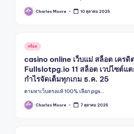
Charles Moore
10 ตุลาคม 2025
Posted
by
Posted
สล็อต
in
casino online เว็บแม่ สล็อต เครด
Fullslotpg.io 11 สล็อต เวปไซต์แตก
กำไรจัดเต็มทุกเกม ธ.ค. 25
ตามหาเว็บตรงแท้ 100% เลือก pgs…
Charles Moore
7 ตุลาคม 2025
Posted
by