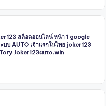
r123 สล็อตออนไลน์ หน้า 1 google
ด ระบบ AUTO เจ้าแรกในไทย joker123
by Tory Joker123auto.win