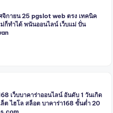
จิกายน 25 pgslot web ตรง เทคนิค
ม่ก็ทำได้ พนันออนไลน์ เว็บแม่ ปั่น
wan
 เว็บบาคาร่าออนไลน์ อันดับ 1 วันเกิด
็ต ไฮโล สล็อต บาคาร่า168 ขั้นต่ำ 20
8s.com