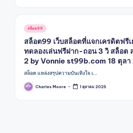
Posted
สล็อต99
in
สล็อต99 เว็บสล็อตที่แจกเครดิตฟรีเย
ทดลองเล่นฟรีฝาก-ถอน 3 วิ สล็อต ส
2 by Vonnie st99b.com 18 ตุลา
สล็อต แหล่งสรุปความบันเทิงใจ เ…
Charles Moore
1 ตุลาคม 2025
Posted
by