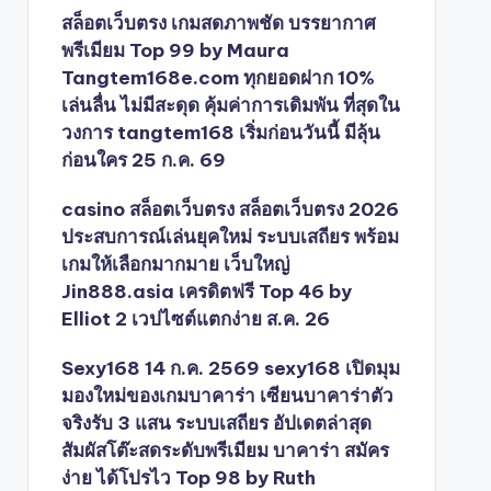
สล็อตเว็บตรง เกมสดภาพชัด บรรยากาศ
พรีเมียม Top 99 by Maura
Tangtem168e.com ทุกยอดฝาก 10%
เล่นลื่น ไม่มีสะดุด คุ้มค่าการเดิมพัน ที่สุดใน
วงการ tangtem168 เริ่มก่อนวันนี้ มีลุ้น
ก่อนใคร 25 ก.ค. 69
casino สล็อตเว็บตรง สล็อตเว็บตรง 2026
ประสบการณ์เล่นยุคใหม่ ระบบเสถียร พร้อม
เกมให้เลือกมากมาย เว็บใหญ่
Jin888.asia เครดิตฟรี Top 46 by
Elliot 2 เวปไซต์แตกง่าย ส.ค. 26
Sexy168 14 ก.ค. 2569 sexy168 เปิดมุม
มองใหม่ของเกมบาคาร่า เซียนบาคาร่าตัว
จริงรับ 3 แสน ระบบเสถียร อัปเดตล่าสุด
สัมผัสโต๊ะสดระดับพรีเมียม บาคาร่า สมัคร
ง่าย ได้โปรไว Top 98 by Ruth