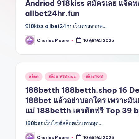
Andriod 918kiss สมัครเลย แจ็ค
allbet24hr.fun
918kiss allbet24hr เว็บตรงจากค…
Charles Moore
10 ตุลาคม 2025
Posted
by
Posted
สล็อต
สล็อต 918kiss
สล็อต168
in
188betth 188betth.shop 16 Dec
188bet แล้วอย่าบอกใคร เพราะมันแ
แม่ 188betth เครดิตฟรี Top 39 
188bet เว็บไซต์สล็อตเว็บตรงสุด…
Charles Moore
10 ตุลาคม 2025