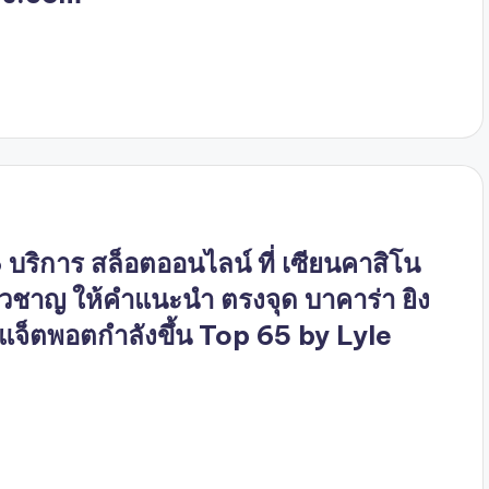
ริการ สล็อตออนไลน์ ที่ เซียนคาสิโน
ี่ยวชาญ ให้คำแนะนำ ตรงจุด บาคาร่า ยิง
ร แจ็ตพอตกำลังขึ้น Top 65 by Lyle