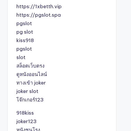
https://1xbetth.vip
https://pgslot.spa
pgslot
pg slot
kiss918
pgslot
slot
สล็อตเว็บตรง
ดูหนังออนไลน์
ทางเข้า joker
joker slot
โจ๊กเกอร์123
918kiss
joker123
หนังชนโรง