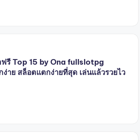
ิตฟรี Top 15 by Ona fullslotpg
ง่าย สล็อตแตกง่ายที่สุด เล่นแล้วรวยไว