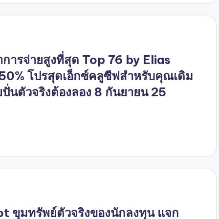
การจ่ายสูงที่สุด Top 76 by Elias
0% โปรสุดเอ็กซ์คลูซีฟสำหรับคุณเดิม
ปั่นตัวจริงต้องลอง 8 กันยายน 25
 ขุมทรัพย์ตัวจริงของนักลงทุน แจก