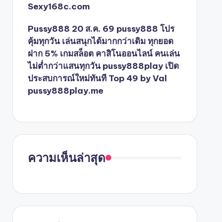
Sexy168c.com
Pussy888 20 ส.ค. 69 pussy888 โปร
คุ้มทุกวัน เล่นสนุกได้มากกว่าเดิม ทุกยอด
ฝาก 5% เกมสล็อต คาสิโนออนไลน์ คนเล่น
ไม่ต่ำกว่าแสนทุกวัน pussy888play เปิด
ประสบการณ์ใหม่ทันที Top 49 by Val
pussy888play.me
ความเห็นล่าสุด