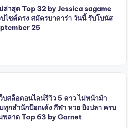
หม่ล่าสุด Top 32 by Jessica sagame
ซต์ตรง สมัครบาคาร่า วันนี้ รับโบนัส
 September 25
บสล็อตอนไลน์รีวิว 5 ดาว ไม่หน้าม้า
บทุกสำนักป๊อกเด้ง กีฬา หวย ยิงปลา ครบ
ห้ามพลาด Top 63 by Garnet