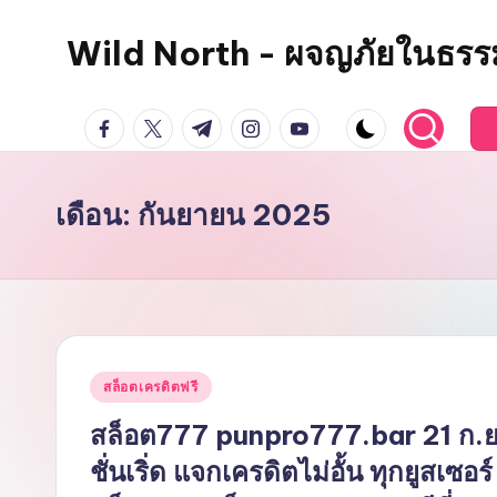
Wild North - ผจญภัยในธรร
Skip
to
facebook.com
twitter.com
t.me
instagram.com
youtube.com
content
เดือน:
กันยายน 2025
Posted
สล็อตเครดิตฟรี
in
สล็อต777 punpro777.bar 21 ก.ย.
ชั่นเริ่ด แจกเครดิตไม่อั้น ทุกยูสเซอร