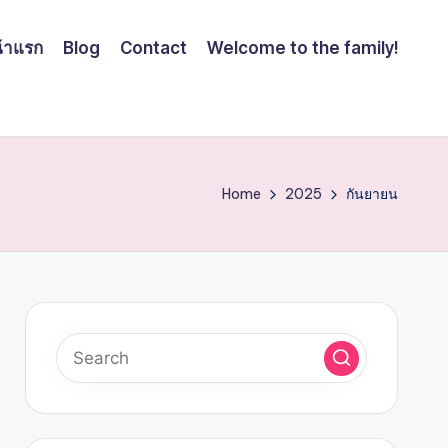
้าแรก
Blog
Contact
Welcome to the family!
Home
2025
กันยายน