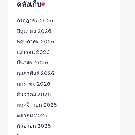
คลังเก็บ
กรกฎาคม 2026
มิถุนายน 2026
พฤษภาคม 2026
เมษายน 2026
มีนาคม 2026
กุมภาพันธ์ 2026
มกราคม 2026
ธันวาคม 2025
พฤศจิกายน 2025
ตุลาคม 2025
กันยายน 2025