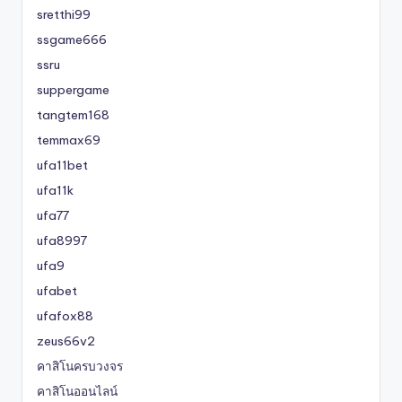
sretthi99
ssgame666
ssru
suppergame
tangtem168
temmax69
ufa11bet
ufa11k
ufa77
ufa8997
ufa9
ufabet
ufafox88
zeus66v2
คาสิโนครบวงจร
คาสิโนออนไลน์