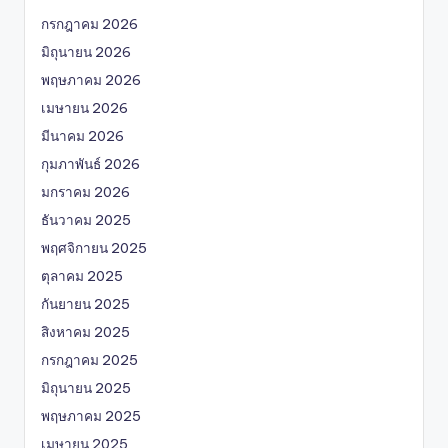
กรกฎาคม 2026
มิถุนายน 2026
พฤษภาคม 2026
เมษายน 2026
มีนาคม 2026
กุมภาพันธ์ 2026
มกราคม 2026
ธันวาคม 2025
พฤศจิกายน 2025
ตุลาคม 2025
กันยายน 2025
สิงหาคม 2025
กรกฎาคม 2025
มิถุนายน 2025
พฤษภาคม 2025
เมษายน 2025