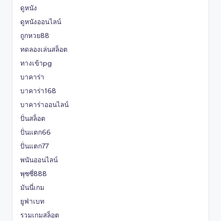
ดูหนัง
ดูหนังออนไลน์
ถูกหวย88
ทดลองเล่นสล็อต
ทางเข้าpg
บาคาร่า
บาคาร่า168
บาคาร่าออนไลน์
ปั่นสล็อต
ปั่นแตก66
ปั่นแตก77
พนันออนไลน์
พุซซี่888
มันนี่เกม
ยูฟ่าเบท
รวมเกมสล็อต