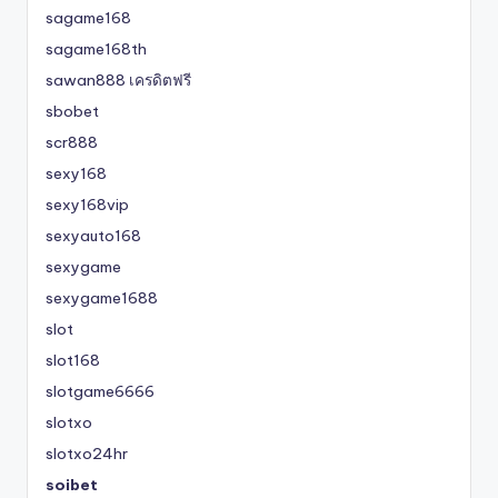
sagame168
sagame168th
sawan888 เครดิตฟรี
sbobet
scr888
sexy168
sexy168vip
sexyauto168
sexygame
sexygame1688
slot
slot168
slotgame6666
slotxo
slotxo24hr
soibet