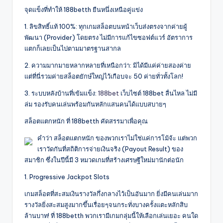
จุดแข็งที่ทำให้ 188betth ยืนหนึ่งเหนือคู่แข่ง
1. ลิขสิทธิ์แท้ 100%: ทุกเกมสล็อตบนหน้าเว็บส่งตรงจากค่ายผู้
พัฒนา (Provider) โดยตรง ไม่มีการแก้ไขซอฟต์แวร์ อัตราการ
แตกก็เลยเป็นไปตามมาตรฐานสากล
2. ความมากมายหลากหลายที่เหนือกว่า: มิได้มีแค่ค่ายสองค่าย
แต่ที่นี่รวมค่ายสล็อตยักษ์ใหญ่ไว้เกือบจะ 50 ค่ายทั่วทั้งโลก!
3. ระบบหลังบ้านที่เข้มแข็ง:
188bet
เว็บไซต์ 188bet ลื่นไหล ไม่มี
ล่ม รองรับคนเล่นพร้อมกันหลักแสนคนได้แบบสบายๆ
สล็อตแตกหนัก ที่ 188betth คัดสรรมาเพื่อคุณ
คำว่า สล็อตแตกหนัก ของพวกเราไม่ใช่แค่การโม้จ้ะ แต่พวก
เราวัดกันที่สถิติการจ่ายเงินจริง (Payout Result) ของ
สมาชิก ซึ่งในปีนี้มี 3 หมวดเกมที่สร้างเศรษฐีใหม่มานักต่อนัก
1. Progressive Jackpot Slots
เกมสล็อตที่สะสมเงินรางวัลกึ่งกลางไว้เป็นอันมาก ยิ่งมีคนเล่นมาก
รางวัลยิ่งสะสมสูงมากขึ้นเรื่อยๆจนกระทั่งบางครั้งแตะหลักสิบ
ล้านบาท! ที่ 188betth พวกเรามีเกมกลุ่มนี้ให้เลือกเล่นเยอะ คนใด