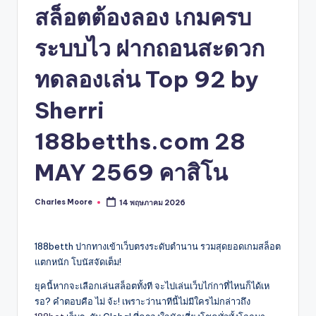
สล็อตต้องลอง เกมครบ
ระบบไว ฝากถอนสะดวก
ทดลองเล่น Top 92 by
Sherri
188betths.com 28
MAY 2569 คาสิโน
Charles Moore
14 พฤษภาคม 2026
Posted
by
188betth ปากทางเข้าเว็บตรงระดับตำนาน รวมสุดยอดเกมสล็อต
แตกหนัก โบนัสจัดเต็ม!
ยุคนี้หากจะเลือกเล่นสล็อตทั้งที จะไปเล่นเว็บไก่กาที่ไหนก็ได้เห
รอ? คำตอบคือ ไม่ จ้ะ! เพราะว่านาทีนี้ไม่มีใครไม่กล่าวถึง