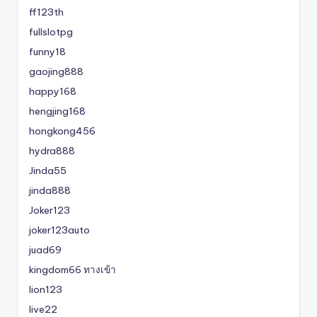
ff123th
fullslotpg
funny18
gaojing888
happy168
hengjing168
hongkong456
hydra888
Jinda55
jinda888
Joker123
joker123auto
juad69
kingdom66 ทางเข้า
lion123
live22