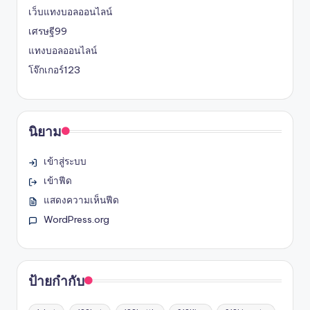
เว็บแทงบอลออนไลน์
เศรษฐี99
แทงบอลออนไลน์
โจ๊กเกอร์123
นิยาม
เข้าสู่ระบบ
เข้าฟีด
แสดงความเห็นฟีด
WordPress.org
ป้ายกำกับ