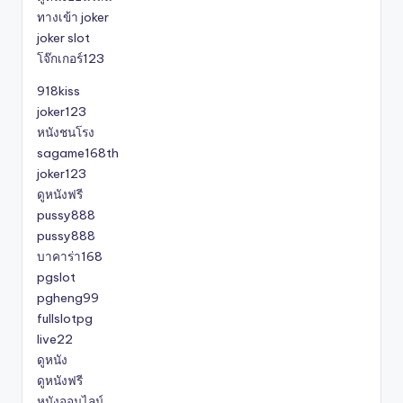
ทางเข้า joker
joker slot
โจ๊กเกอร์123
918kiss
joker123
หนังชนโรง
sagame168th
joker123
ดูหนังฟรี
pussy888
pussy888
บาคาร่า168
pgslot
pgheng99
fullslotpg
live22
ดูหนัง
ดูหนังฟรี
หนังออนไลน์