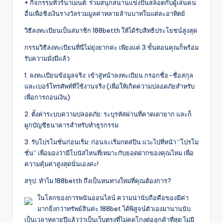
• กิจกรรมทัวร์นาเมนต์: ร่วมสนุกสนานแข่งปั่นสล็อตกับผู้เล่นคน
อื่นเพื่อชิงเงินรางวัลรวมมูลค่าหลายล้านบาทในแต่ละอาทิตย์
วิธีลงทะเบียนเป็นสมาชิก 188betth ให้ได้รับสิทธิประโยชน์สูงสุด
กรรมวิธีลงทะเบียนที่นี่ไม่ยุ่งยากค่ะ เพียงแค่ 3 ขั้นตอนคุณก็พร้อม
รับความมั่งมีแล้ว
1. ลงทะเบียนข้อมูลจริง: เข้าสู่หน้าลงทะเบียน กรอกชื่อ-ชื่อสกุล
และเบอร์โทรศัพท์ที่ใช้งานจริง (เพื่อให้เกิดความปลอดภัยสำหรับ
เพื่อการถอนเงิน)
2. ตั้งค่าระบบความปลอดภัย: ระบุรหัสผ่านที่คาดเดายาก และก็
ผูกบัญชีธนาคารสำหรับทำธุรกรรม
3. รับโปรโมชั่นก่อนเริ่ม: ก่อนจะเริ่มกดสปิน แวะไปที่หน้า “โปรโม
ชั่น” เพื่อมองว่ามีโบนัสไหนที่เหมาะกับยอดฝากของคุณไหม เพื่อ
ความคุ้มค่าสูงสุดนั่นเองค่ะ!
สรุป: ทำไม 188betth ถึงเป็นหนทางใหม่ที่คุณต้องการ?
ในโลกของการพนันออนไลน์ ความน่านับถือคือของมีค่า
มากยิ่งกว่าทรัพย์สินค่ะ 188bet ได้พิสูจน์ตัวเองมานานนับ
เป็นเวลาหลายปีแล้วว่าเป็นเว็บตรงที่ไม่คดโกงต่อลูกค้าที่สุด ไม่มี