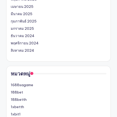
เมษายน 2025
มีนาคม 2025
กุมภาพันธ์ 2025
มกราคม 2025
ธันวาคม 2024
พฤศจิกายน 2024
สิงหาคม 2024
หมวดหมู่
1688sagame
188bet
188betth
1xbetth
1xbit1