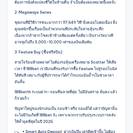
ต้องการมั่งคั่งแปลงชีวิตในข้ามคืน จำเป็นต้องลองหมวดนี้เลยจ้ะ
2. Megaways Series
ชุดเกมที่มีวิธีการชนะมากกว่า 117,649 วิธี! ยิ่งคอมโบต่อเนื่อง ยิ่ง
คูณหนักขึ้นเรื่อยเป็นจำพวกเกมที่ประทับใจสายลุ้นระทึก
เนื่องจากถ้าหากโชคเข้าข้างเพียงแต่ครั้งเดียว เงินรางวัลบางที
อาจพุ่งไปถึง 5,000-10,000 เท่าของเงินเดิมพัน
3. Feature Buy (ซื้อฟรีสปิน)
สายใจร้อนห้ามพลาด! ไม่ต้องรอลุ้นเครื่องหมาย Scatter ให้เสีย
เวลา ที่ 188bet เรามีเกมที่รองรับการซื้อ Feature ไปสู่รอบโบนัส
ได้ทันที เหมาะกับผู้ที่ปรารถนาได้กำไรแบบเน้นย้ำๆในช่วงเวลา
อันสั้น
188betth ระบบฝาก-ถอนที่ฉลาดที่สุด: ไม่มีอันตราย มั่นคง แล้ว
ก็รวดเร็ว
ปัญหาใหญ่ของนักเล่นเป็น ถอนช้า หรือ ถอนมิได้ แต่ว่าปัญหานั้น
จะไม่มีวันเกิดที่ 188bet จ้ะ เพราะพวกเราปรับปรุงระบบการคลัง
ให้ล้ำยุคที่สุดในปี 2026
• Smart Auto Deposit: ฝากเงินปุ๊บ เครดิตเข้าปั๊บ ไม่ต้อง