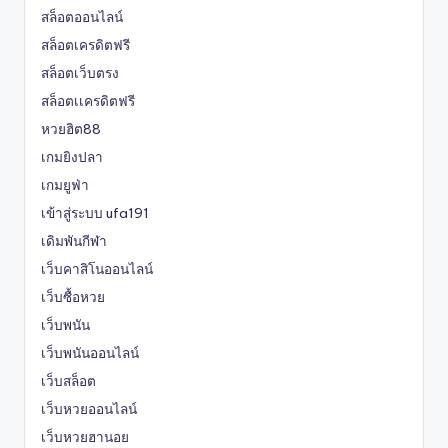
สล็อตออนไลน์
สล็อตเครดิตฟรี
สล็อตเว็บตรง
สล็อตเเครดิตฟรี
หวยฮิต88
เกมยิงปลา
เกมยูฟ่า
เข้าสู่ระบบ ufa191
เดิมพันกีฬา
เว็บคาสิโนออนไลน์
เว็บซื้อหวย
เว็บพนัน
เว็บพนันออนไลน์
เว็บสล็อต
เว็บหวยออนไลน์
เว็บหวยฮานอย