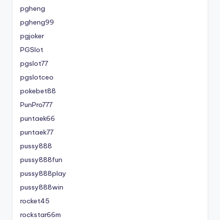
pgheng
pgheng99
pgjoker
PGSlot
pgslot77
pgslotceo
pokebet88
PunPro777
puntaek66
puntaek77
pussy888
pussy888fun
pussy888play
pussy888win
rocket45
rockstar66m