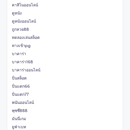
คาสิโนออนไลน์
ดูหนัง
ดูหนังออนไลน์
ถูกหวย88
ทดลองเล่นสล็อต
ทางเข้าpg
บาคาร่า
บาคาร่า168
บาคาร่าออนไลน์
ปั่นสล็อต
ปั่นแตก66
ปั่นแตก77
พนันออนไลน์
พุซซี่888
มันนี่เกม
ยูฟ่าเบท