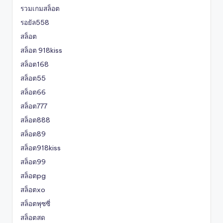
รวมเกมสล็อต
รอยัล558
สล็อต
สล็อต 918kiss
สล็อต168
สล็อต55
สล็อต66
สล็อต777
สล็อต888
สล็อต89
สล็อต918kiss
สล็อต99
สล็อตpg
สล็อตxo
สล็อตพุซซี่
สล็อตสด