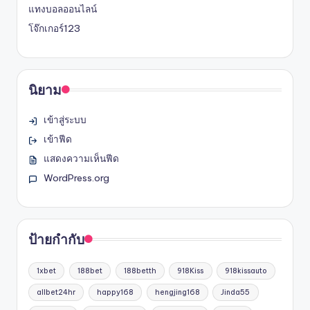
แทงบอลออนไลน์
โจ๊กเกอร์123
นิยาม
เข้าสู่ระบบ
เข้าฟีด
แสดงความเห็นฟีด
WordPress.org
ป้ายกำกับ
1xbet
188bet
188betth
918Kiss
918kissauto
allbet24hr
happy168
hengjing168
Jinda55