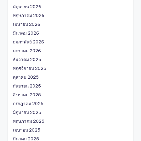
มิถุนายน 2026
พฤษภาคม 2026
เมษายน 2026
มีนาคม 2026
กุมภาพันธ์ 2026
มกราคม 2026
ธันวาคม 2025
พฤศจิกายน 2025
ตุลาคม 2025
กันยายน 2025
สิงหาคม 2025
กรกฎาคม 2025
มิถุนายน 2025
พฤษภาคม 2025
เมษายน 2025
มีนาคม 2025