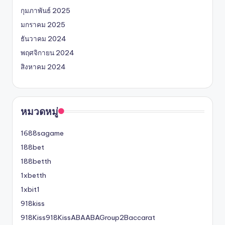
กุมภาพันธ์ 2025
มกราคม 2025
ธันวาคม 2024
พฤศจิกายน 2024
สิงหาคม 2024
หมวดหมู่
1688sagame
188bet
188betth
1xbetth
1xbit1
918kiss
918Kiss918KissABAABAGroup2Baccarat