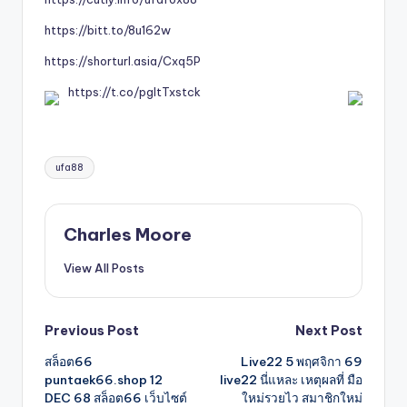
https://bitt.to/8u162w
https://shorturl.asia/Cxq5P
https://t.co/pgltTxstck
Tags:
ufa88
Charles Moore
View All Posts
Post
Previous Post
Next Post
สล็อต66
Live22 5 พฤศจิกา 69
navigation
puntaek66.shop 12
live22 นี่แหละ เหตุผลที่ มือ
DEC 68 สล็อต66 เว็บไซต์
ใหม่รวยไว สมาชิกใหม่