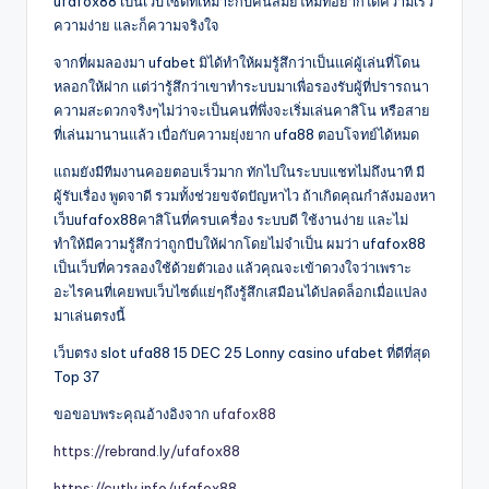
ufafox88 เป็นเว็บไซต์ที่เหมาะกับคนสมัยใหม่ที่อยากได้ความเร็ว
ความง่าย และก็ความจริงใจ
จากที่ผมลองมา ufabet มิได้ทำให้ผมรู้สึกว่าเป็นแค่ผู้เล่นที่โดน
หลอกให้ฝาก แต่ว่ารู้สึกว่าเขาทำระบบมาเพื่อรองรับผู้ที่ปรารถนา
ความสะดวกจริงๆไม่ว่าจะเป็นคนที่พึ่งจะเริ่มเล่นคาสิโน หรือสาย
ที่เล่นมานานแล้ว เบื่อกับความยุ่งยาก ufa88 ตอบโจทย์ได้หมด
แถมยังมีทีมงานคอยตอบเร็วมาก ทักไปในระบบแชทไม่ถึงนาที มี
ผู้รับเรื่อง พูดจาดี รวมทั้งช่วยขจัดปัญหาไว ถ้าเกิดคุณกำลังมองหา
เว็บufafox88คาสิโนที่ครบเครื่อง ระบบดี ใช้งานง่าย และไม่
ทำให้มีความรู้สึกว่าถูกบีบให้ฝากโดยไม่จำเป็น ผมว่า ufafox88
เป็นเว็บที่ควรลองใช้ด้วยตัวเอง แล้วคุณจะเข้าดวงใจว่าเพราะ
อะไรคนที่เคยพบเว็บไซต์แย่ๆถึงรู้สึกเสมือนได้ปลดล็อกเมื่อแปลง
มาเล่นตรงนี้
เว็บตรง slot ufa88 15 DEC 25 Lonny casino ufabet ที่ดีที่สุด
Top 37
ขอขอบพระคุณอ้างอิงจาก
ufafox88
https://rebrand.ly/ufafox88
https://cutly.info/ufafox88