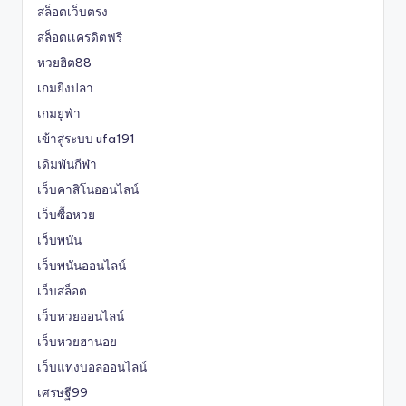
สล็อตเว็บตรง
สล็อตเเครดิตฟรี
หวยฮิต88
เกมยิงปลา
เกมยูฟ่า
เข้าสู่ระบบ ufa191
เดิมพันกีฬา
เว็บคาสิโนออนไลน์
เว็บซื้อหวย
เว็บพนัน
เว็บพนันออนไลน์
เว็บสล็อต
เว็บหวยออนไลน์
เว็บหวยฮานอย
เว็บแทงบอลออนไลน์
เศรษฐี99