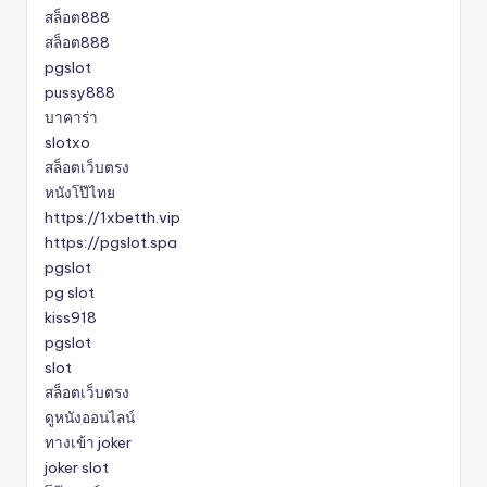
สล็อต888
สล็อต888
pgslot
pussy888
บาคาร่า
slotxo
สล็อตเว็บตรง
หนังโป๊ไทย
https://1xbetth.vip
https://pgslot.spa
pgslot
pg slot
kiss918
pgslot
slot
สล็อตเว็บตรง
ดูหนังออนไลน์
ทางเข้า joker
joker slot