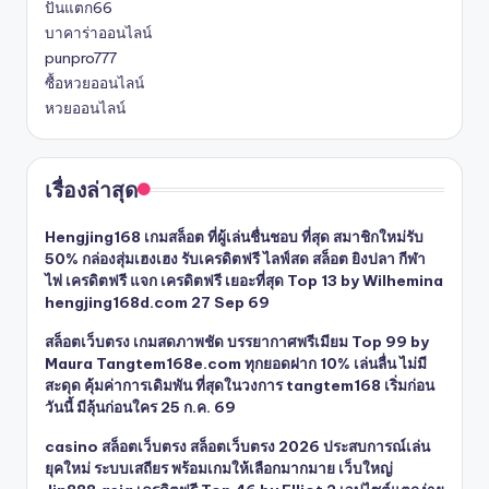
ปั่นแตก66
บาคาร่าออนไลน์
punpro777
ซื้อหวยออนไลน์
หวยออนไลน์
เรื่องล่าสุด
Hengjing168 เกมสล็อต ที่ผู้เล่นชื่นชอบ ที่สุด สมาชิกใหม่รับ
50% กล่องสุ่มเฮงเฮง รับเครดิตฟรี ไลฟ์สด สล็อต ยิงปลา กีฬา
ไพ่ เครดิตฟรี แจก เครดิตฟรี เยอะที่สุด Top 13 by Wilhemina
hengjing168d.com 27 Sep 69
สล็อตเว็บตรง เกมสดภาพชัด บรรยากาศพรีเมียม Top 99 by
Maura Tangtem168e.com ทุกยอดฝาก 10% เล่นลื่น ไม่มี
สะดุด คุ้มค่าการเดิมพัน ที่สุดในวงการ tangtem168 เริ่มก่อน
วันนี้ มีลุ้นก่อนใคร 25 ก.ค. 69
casino สล็อตเว็บตรง สล็อตเว็บตรง 2026 ประสบการณ์เล่น
ยุคใหม่ ระบบเสถียร พร้อมเกมให้เลือกมากมาย เว็บใหญ่