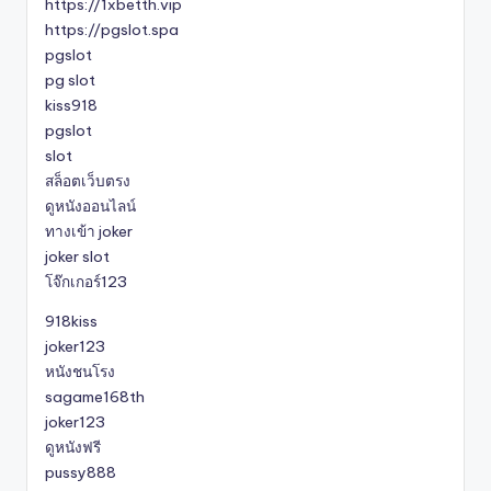
https://1xbetth.vip
https://pgslot.spa
pgslot
pg slot
kiss918
pgslot
slot
สล็อตเว็บตรง
ดูหนังออนไลน์
ทางเข้า joker
joker slot
โจ๊กเกอร์123
918kiss
joker123
หนังชนโรง
sagame168th
joker123
ดูหนังฟรี
pussy888