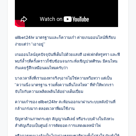
allbet24hr มาตรฐานและก็ความเก๋า ค่ายเกมออนไลน์ที่เรียบ
ง่ายแต่ว่า “เอาอยู่”
เกมออนไลน์ยุคปัจจุบันที่เต็มไปด้วยแสงสี เอฟเฟกต์หรูหรา และฟี
พบร์ล้ำๆที่ครั้งคราวก็ซับซ้อนจนกระทั่งเชิญปวดศีรษะ มีคนไหน
กันเคยรู้สึกเหมือนผมไหมครับว่า
บางเวลาสิ่งที่เรามองหาจริงๆอาจไม่ใช่ความหวือหวา แต่เป็น
“ความนิ่ง มาตรฐาน รวมทั้งความลื่นไถลไหล” ที่ทำให้พวกเรา
จับใจกับความเพลิดเพลินได้อย่างเต็มเปี่ยม
ความเก๋าของ allbet24hr สะท้อนออกมาผ่านระบบหลังบ้านที่
กล้าแกร่งมาก ตลอดเวลาที่ผมใช้งาน
ปัญหาด้านภาพกระตุก สัญญาณดีเลย์ หรือระบบค้างในจังหวะ
สำคัญเกือบเป็บศูนย์ การตัดยอด การแสดงผลหน้าไพ่
หรือการหมุนวงล้อเป็นไปอย่างธรรมชาติรวมทั้งโปร่งใส มันทำให้