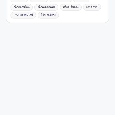
สล็อตออนไลน์
สล็อตเครดิตฟรี
สล็อตเว็บตรง
เครดิตฟรี
แทงบอลออนไลน์
โจ๊กเกอร์123