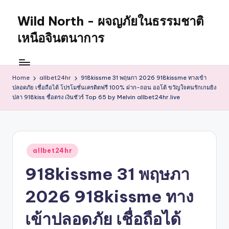
Wild North - ผจญภัยในธรรมชาติ
Skip
to
เหนือจินตนาการ
content
Home
allbet24hr
918kissme 31 พฤษภา 2026 918kissme ทางเข้า
ปลอดภัย เชื่อถือได้ โปรโมชั่นเครดิตฟรี 100% ฝาก-ถอน ออโต้ ขวัญใจคนรักเกมยิง
ปลา 918kiss ซื่อตรง เงินชัวร์ Top 65 by Melvin allbet24hr.live
Posted
allbet24hr
in
918kissme 31 พฤษภา
2026 918kissme ทาง
เข้าปลอดภัย เชื่อถือได้