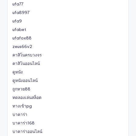
ufa77
ufa8997
ufa9
ufabet
ufafox88
zeus66v2
คาสิโนครบวงจร
คาสิโนออนไลน์
ดูหนัง
ดูหนังออนไลน์
ถูกหวย88
ทดลองเล่นสล็อต
ทางเข้าpg
บาคาร่า
บาคาร่า168
บาคาร่าออนไลน์