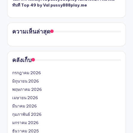
ทันที Top 49 by Val pussy888play.me
ความเห็นล่าสุด
คลังเก็บ
กรกฎาคม 2026
มิถุนายน 2026
พฤษภาคม 2026
เมษายน 2026
มีนาคม 2026
กุมภาพันธ์ 2026
มกราคม 2026
ธันวาคม 2025