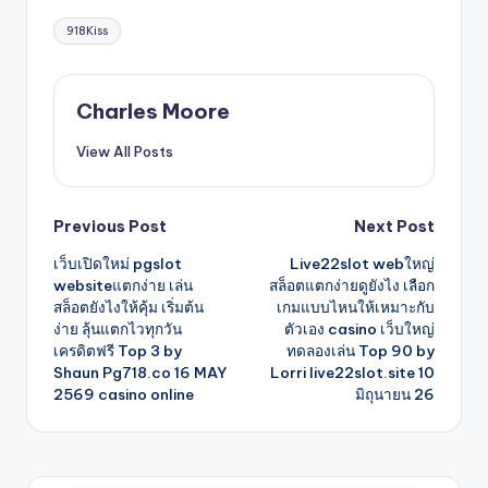
Tags:
918Kiss
Charles Moore
View All Posts
Post
Previous Post
Next Post
เว็บเปิดใหม่ pgslot
Live22slot webใหญ่
navigation
websiteแตกง่าย เล่น
สล็อตแตกง่ายดูยังไง เลือก
สล็อตยังไงให้คุ้ม เริ่มต้น
เกมแบบไหนให้เหมาะกับ
ง่าย ลุ้นแตกไวทุกวัน
ตัวเอง casino เว็บใหญ่
เครดิตฟรี Top 3 by
ทดลองเล่น Top 90 by
Shaun Pg718.co 16 MAY
Lorri live22slot.site 10
2569 casino online
มิถุนายน 26