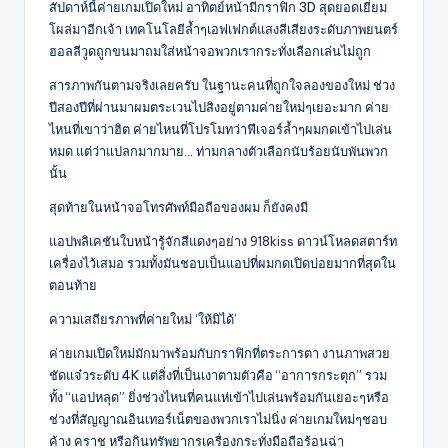
สัปดาห์นี้ค่ายเกมเปิดใหม่ อาทิตย์หน้ามีกราฟิก 3D สุดยอดเยี่ยม
โผล่มาอีกเจ้า เทคโนโลยีล้ำๆเอฟเฟกต์แสงสีเสียงระดับภาพยนตร์
ฮอลลีวูดถูกขนมาถมใส่หน้าจอพวกเรากระทั่งเลือกเล่นไม่ถูก
สารภาพกันตามจริงเลยครับ ในฐานะคนที่ถูกใจลองของใหม่ ช่วง
ปีสองปีที่ผ่านมาผมตระเวนไปสิงอยู่ตามค่ายใหม่ๆเยอะมาก ค่าย
ไหนที่เขาว่าฮิต ค่ายไหนที่โปรโมทว่าฟีเจอร์ล้ำๆผมกดเข้าไปเล่น
หมด แต่ว่าแปลกมากมาย… ท่ามกลางตัวเลือกนับร้อยนับพันพวก
นั้น
สุดท้ายในหน้าจอโทรศัพท์มือถือของผม ก็ยังคงมี
แอปพลิเคชันใบหน้ารู้จักสีแดงๆอย่าง
918kiss
ดาวน์โหลดสตาร์ท
เครื่องไว้เสมอ รวมทั้งมันชอบเป็นแอปที่ผมกดเปิดบ่อยมากที่สุดใน
ตอนท้าย
ความเสถียรภาพที่ค่ายใหม่ ‘ให้มิได้’
ค่ายเกมเปิดใหม่มักมาพร้อมกับกราฟิกที่ตระการตา งานภาพสวย
ชัดแจ๋วระดับ 4K แต่สิ่งที่เป็นเงาตามตัวคือ “อาการกระตุก” รวม
ทั้ง “แอปหลุด” ยิ่งช่วงไหนที่คนแห่เข้าไปเล่นพร้อมกันเยอะๆหรือ
ช่วงที่สัญญาณอินเทอร์เน็ตของพวกเราไม่นิ่ง ค่ายเกมใหม่ๆชอบ
ค้าง คราช หรือกินทรัพยากรเครื่องกระทั่งมือถือร้อนฉ่า