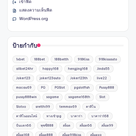
เข้าฟีด
แสดงความเห็นฟีด
WordPress.org
ป้ายกำกับ
1xbet
188bet
188betth
918Kiss
918kissauto
allbet24hr
happy168
hengjing168
Jinda55
Joker123
joker123auto
Joker123th
live22
macau69
PG
PGSlot
pgslotfish
Pussy888
pussy888win
sagame
sagame168th
Slot
Slotxo
sretthi99
temmax69
คาสิโน
คาสิโนออนไลน์
ทางเข้าpg
บาคาร่า
บาคาร่า168
ปั่นแตก66
พุซซี่888
สล็อต
สล็อต66
สล็อต99
สล็อต168
สล็อต888
สล็อต918kiss
สล็อตxo