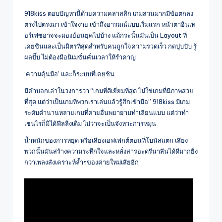
918kiss ตอบปัญหานี้ด้วยความคลาสสิก เกมส่วนมากมีข้อตกลง
ตรงไปตรงมา เข้าใจง่าย เข้าถึงอารมณ์แบบเริ่มแรก หน้าตาอินเท
อร์เฟซอาจจะมองย้อนยุคไปบ้าง แม้กระนั้นมันเป็น Layout ที่
เคยชินและเป็นมิตรที่สุดสำหรับคนถูกใจความรวดเร็ว กดปุบปับ รู้
ผลปั๊บ ไม่ต้องมีอนิเมชั่นคั่นเวลาให้รำคาญ
‘ความคุ้นมือ’ และก็ระบบที่เคยชิน
มีคำบอกเล่าในวงการว่า “เกมที่ดีเยี่ยมที่สุด ไม่ใช่เกมที่มีภาพสวย
ที่สุด แต่ว่าเป็นเกมที่พวกเราเล่นแล้วรู้สึกเข้ามือ” 918kiss มีเกม
ระดับตำนานหลายเกมที่ค่ายอื่นพยายามทำเลียนแบบ แต่ว่าทำ
เช่นไรก็มิได้ฟีลลิ่งเดิม ไม่ว่าจะเป็นจังหวะการหมุน
น้ำหนักของการหยุด หรือเสียงเอฟเฟกต์ตอนที่โบนัสแตก เสียง
พวกนั้นมันสร้างความระทึกใจและหลั่งสารอะดรีนาลีนได้ดีมากยิ่ง
กว่าเพลงสังเคราะห์ล้ำๆของค่ายใหม่เสียอีก