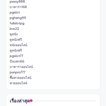
pussy888
บาคาร่า168
pgslot
pgheng99
fullslotpg
live22
ดูหนัง
ดูหนังฟรี
หนังออนไลน์
ดูหนังฟรี
pgslot77
ปั่นแตก66
บาคาร่าออนไลน์
punpro777
ซื้อหวยออนไลน์
หวยออนไลน์
เรื่องล่าสุด