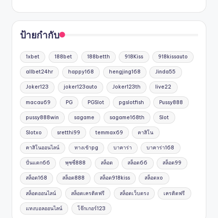
ป้ายกำกับ
1xbet
188bet
188betth
918Kiss
918kissauto
allbet24hr
happy168
hengjing168
Jinda55
Joker123
joker123auto
Joker123th
live22
macau69
PG
PGSlot
pgslotfish
Pussy888
pussy888win
sagame
sagame168th
Slot
Slotxo
sretthi99
temmax69
คาสิโน
คาสิโนออนไลน์
ทางเข้าpg
บาคาร่า
บาคาร่า168
ปั่นแตก66
พุซซี่888
สล็อต
สล็อต66
สล็อต99
สล็อต168
สล็อต888
สล็อต918kiss
สล็อตxo
สล็อตออนไลน์
สล็อตเครดิตฟรี
สล็อตเว็บตรง
เครดิตฟรี
แทงบอลออนไลน์
โจ๊กเกอร์123