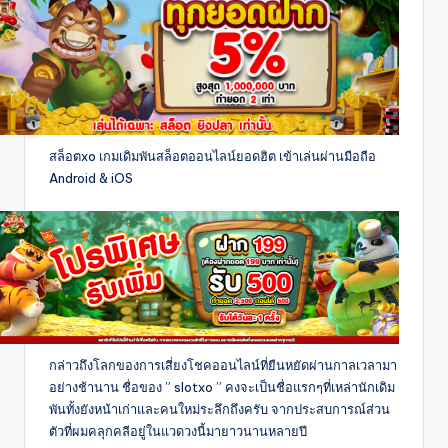
สล็อตxo เกมเดิมพันสล็อตออนไลน์ยอดฮิต เข้าเล่นผ่านมือถือ
Android & iOS
กล่าวถึงโลกของการเสี่ยงโชคออนไลน์ที่ยืนหยัดผ่านกาลเวลามา
อย่างช้านาน ชื่อของ ” slotxo ” คงจะเป็นชื่อแรกๆที่เหล่านักเดิม
พันทั้งยังหน้าเก่าและคนใหม่ระลึกถึงครับ จากประสบการณ์ส่วน
ตัวที่ผมคลุกคลีอยู่ในแวดวงนี้มายาวนานหลายปี