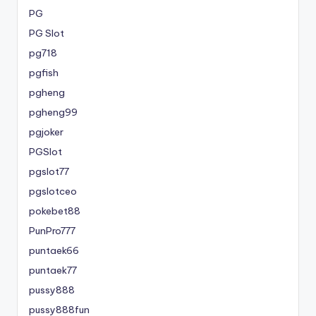
PG
PG Slot
pg718
pgfish
pgheng
pgheng99
pgjoker
PGSlot
pgslot77
pgslotceo
pokebet88
PunPro777
puntaek66
puntaek77
pussy888
pussy888fun