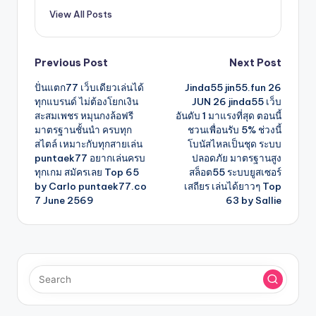
View All Posts
Post
Previous Post
Next Post
ปั่นแตก77 เว็บเดียวเล่นได้
Jinda55 jin55.fun 26
navigation
ทุกแบรนด์ ไม่ต้องโยกเงิน
JUN 26 jinda55 เว็บ
สะสมเพชร หมุนกงล้อฟรี
อันดับ 1 มาแรงที่สุด ตอนนี้
มาตรฐานชั้นนำ ครบทุก
ชวนเพื่อนรับ 5% ช่วงนี้
สไตล์ เหมาะกับทุกสายเล่น
โบนัสไหลเป็นชุด ระบบ
puntaek77 อยากเล่นครบ
ปลอดภัย มาตรฐานสูง
ทุกเกม สมัครเลย Top 65
สล็อต55 ระบบยูสเซอร์
by Carlo puntaek77.co
เสถียร เล่นได้ยาวๆ Top
7 June 2569
63 by Sallie