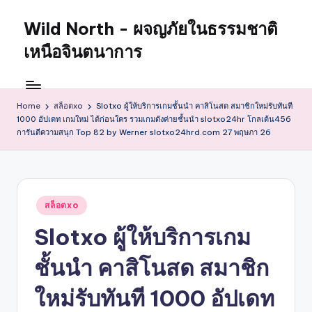
Wild North - ผจญภัยในธรรมชาติ
Skip
to
เหนือจินตนาการ
content
Home
สล็อตxo
Slotxo ผู้ให้บริการเกมชั้นนำ คาสิโนสด สมาชิกใหม่รับทันที
1000 อัปเดท เกมใหม่ ได้ก่อนใคร รวมเกมดังค่ายชั้นนำ slotxo24hr โกลเด้น456
การันตีความสนุก Top 82 by Werner slotxo24hrd.com 27 พฤษภา 26
Posted
สล็อตxo
in
Slotxo ผู้ให้บริการเกม
ชั้นนำ คาสิโนสด สมาชิก
ใหม่รับทันที 1000 อัปเดท