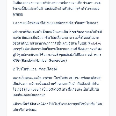
วันนี้ผมเลยอยากมาแชร์ประสบการณ์แบบเจาะลึก ว่าเพราะเหตุ
ไรตรงนี้ถึงแปลงเป็นบ้านหลังหลักสำหรับในการทำกำไรของผม
ครับผม
1. ความแน่ใจที่สัมผัสได้: ระบบเสถียรรวมทั้ง “เว็บแท้” ไม่จกตา
อย่างแรกที่ผมชอบใจตั้งแต่คลิกแรกเป็น Interface ของเว็บไซต์
ขอรับ มันมองเป็นมืออาชีพ ไม่เกลื่อนกลาด รวมทั้งโหลดไวมาก
(ซึ่งสำคัญมากเวลาพวกเรากำลังปั่นตามจังหวะโบนัส) ที่
slotxo
เขาชูข้อดีหัวข้อการเป็นเว็บตรงไม่ผ่านเอเย่นต์ ซึ่งทีแรกๆผมก็ฟัง
หูไว้หู แม้กระนั้นพอใช้ลองเล่นจริงๆผมสัมผัสได้ถึงความต่างของ
RNG (Random Number Generator)
2. โปรโมชั่นแรง… ที่ถอนได้จริง!
หลายเว็บมักจะล่อใจเราด้วย “โปรโมชั่น 300%” หรือเครดิตฟรี
เป็นอันมาก แม้กระนั้นพออ่านข้อตกลงกลับจำเป็นต้องทำเทิร์น
โอเวอร์ (Turnover) เป็น 50-100 เท่า ซึ่งเกือบจะเป็นไปไม่ได้
เลยที่จะถอนเงินออกมา
แม้กระนั้นที่ Slotxo24hr โปรโมชั่นของเขาถูกดีไซน์มาเพื่อ “คน
เล่นจริง” ครับผม: