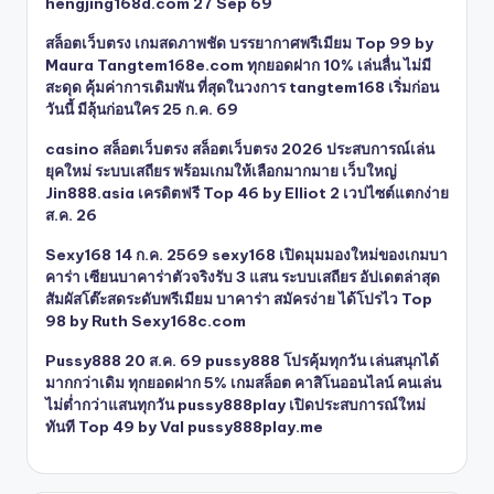
hengjing168d.com 27 Sep 69
สล็อตเว็บตรง เกมสดภาพชัด บรรยากาศพรีเมียม Top 99 by
Maura Tangtem168e.com ทุกยอดฝาก 10% เล่นลื่น ไม่มี
สะดุด คุ้มค่าการเดิมพัน ที่สุดในวงการ tangtem168 เริ่มก่อน
วันนี้ มีลุ้นก่อนใคร 25 ก.ค. 69
casino สล็อตเว็บตรง สล็อตเว็บตรง 2026 ประสบการณ์เล่น
ยุคใหม่ ระบบเสถียร พร้อมเกมให้เลือกมากมาย เว็บใหญ่
Jin888.asia เครดิตฟรี Top 46 by Elliot 2 เวปไซต์แตกง่าย
ส.ค. 26
Sexy168 14 ก.ค. 2569 sexy168 เปิดมุมมองใหม่ของเกมบา
คาร่า เซียนบาคาร่าตัวจริงรับ 3 แสน ระบบเสถียร อัปเดตล่าสุด
สัมผัสโต๊ะสดระดับพรีเมียม บาคาร่า สมัครง่าย ได้โปรไว Top
98 by Ruth Sexy168c.com
Pussy888 20 ส.ค. 69 pussy888 โปรคุ้มทุกวัน เล่นสนุกได้
มากกว่าเดิม ทุกยอดฝาก 5% เกมสล็อต คาสิโนออนไลน์ คนเล่น
ไม่ต่ำกว่าแสนทุกวัน pussy888play เปิดประสบการณ์ใหม่
ทันที Top 49 by Val pussy888play.me