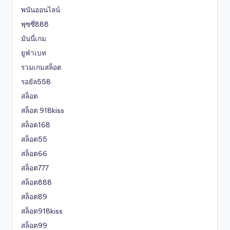
พนันออนไลน์
พุซซี่888
มันนี่เกม
ยูฟ่าเบท
รวมเกมสล็อต
รอยัล558
สล็อต
สล็อต 918kiss
สล็อต168
สล็อต55
สล็อต66
สล็อต777
สล็อต888
สล็อต89
สล็อต918kiss
สล็อต99