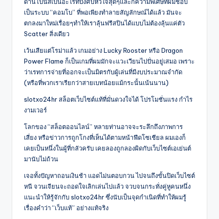
ด่านโบนัสเป็นอะไรที่บังคับหัวใจสุดๆและก็ความพิเศษที่ผมชอบ
เป็นระบบ “คอมโบ” ที่พอเพียงทำลายสัญลักษณ์ได้แล้ว มันจะ
ตกลงมาใหม่เรื่อยๆทำให้เราลุ้นฟรีสปินได้แบบไม่ต้องลุ้นแค่ตัว
Scatter สิ่งเดียว
เว้นเสียแต่โรม่าแล้ว เกมอย่าง Lucky Rooster หรือ Dragon
Power Flame ก็เป็นเกมที่ผมมักจะแวะเวียนไปปั่นอยู่เสมอ เพราะ
ว่าเรทการจ่ายที่ออกจะเป็นมิตรกับผู้เล่นที่มีงบประมาณจำกัด
(หรือที่พวกเราเรียกว่าสายเบทน้อยแม้กระนั้นเน้นนาน)
slotxo24hr สล็อตเว็บไซต์แท้ที่มั่นดวงใจได้ โปรโมชั่นแรง กำไร
งามเวอร์
โลกของ “สล็อตออนไลน์” หลายท่านอาจจะระลึกถึงภาพการ
เสี่ยง หรือข่าวการถูกโกงที่เห็นได้ตามหน้าฟีดโซเชียล ผมเองก็
เคยเป็นหนึ่งในผู้ที่กลัวครับ เคยลองถูกลองผิดกับเว็บไซต์เอเย่นต์
มานับไม่ถ้วน
เจอทั้งปัญหาถอนเงินช้า แอดไม่นตอบกวน ไปจนถึงขั้นปิดเว็บไซต์
หนี จวนเจียนจะถอดใจเลิกเล่นไปแล้ว จวบจนกระทั่งคู่หูคนหนึ่ง
แนะนำให้รู้จักกับ slotxo24hr ซึ่งนับเป็นจุดกำเนิดที่ทำให้ผมรู้
เรื่องคำว่า “เว็บแท้” อย่างแท้จริง