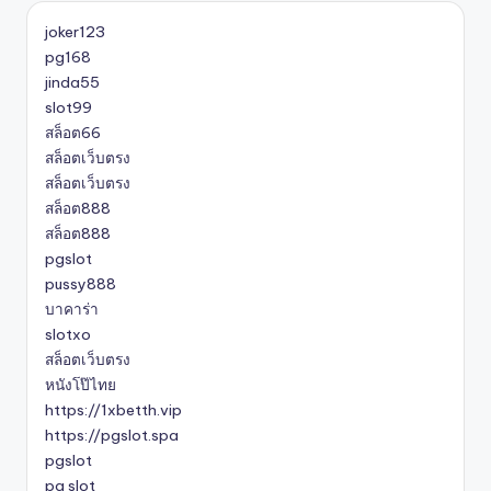
joker123
pg168
jinda55
slot99
สล็อต66
สล็อตเว็บตรง
สล็อตเว็บตรง
สล็อต888
สล็อต888
pgslot
pussy888
บาคาร่า
slotxo
สล็อตเว็บตรง
หนังโป๊ไทย
https://1xbetth.vip
https://pgslot.spa
pgslot
pg slot