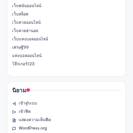
เว็บพนันออนไลน์
เว็บสล็อต
เว็บหวยออนไลน์
เว็บหวยฮานอย
เว็บแทงบอลออนไลน์
เศรษฐี99
แทงบอลออนไลน์
โจ๊กเกอร์123
นิยาม
เข้าสู่ระบบ
เข้าฟีด
แสดงความเห็นฟีด
WordPress.org