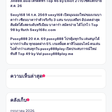
Jin888.asia เครดิตฟรี Top 46 by Elliot 2 เวปไซต์แตกง่าย
ส.ค. 26
Sexy168 14 ก.ค. 2569 sexy168 เปิดมุมมองใหม่ของเกมบา
คาร่า เซียนบาคาร่าตัวจริงรับ 3 แสน ระบบเสถียร อัปเดตล่าสุด
สัมผัสโต๊ะสดระดับพรีเมียม บาคาร่า สมัครง่าย ได้โปรไว Top
98 by Ruth Sexy168c.com
Pussy888 20 ส.ค. 69 pussy888 โปรคุ้มทุกวัน เล่นสนุกได้
มากกว่าเดิม ทุกยอดฝาก 5% เกมสล็อต คาสิโนออนไลน์ คนเล่น
ไม่ต่ำกว่าแสนทุกวัน pussy888play เปิดประสบการณ์ใหม่
ทันที Top 49 by Val pussy888play.me
ความเห็นล่าสุด
คลังเก็บ
กรกฎาคม 2026