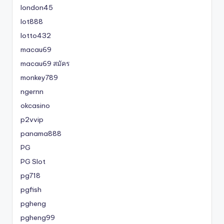
london45
lot888
lotto432
macau69
macau69 สมัคร
monkey789
ngernn
okcasino
p2vvip
panama888
PG
PG Slot
pg718
pgfish
pgheng
pgheng99