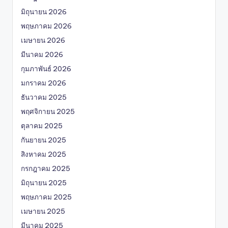
มิถุนายน 2026
พฤษภาคม 2026
เมษายน 2026
มีนาคม 2026
กุมภาพันธ์ 2026
มกราคม 2026
ธันวาคม 2025
พฤศจิกายน 2025
ตุลาคม 2025
กันยายน 2025
สิงหาคม 2025
กรกฎาคม 2025
มิถุนายน 2025
พฤษภาคม 2025
เมษายน 2025
มีนาคม 2025