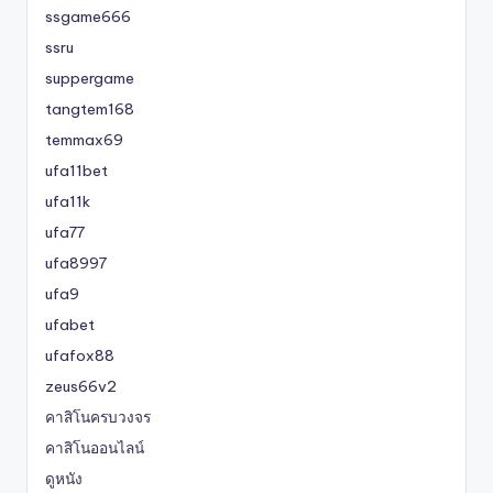
ssgame666
ssru
suppergame
tangtem168
temmax69
ufa11bet
ufa11k
ufa77
ufa8997
ufa9
ufabet
ufafox88
zeus66v2
คาสิโนครบวงจร
คาสิโนออนไลน์
ดูหนัง