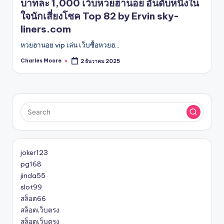
บาทละ 1,000 เว็บหวยฮานอย อันดับหนึ่งใน
ใจนักเสี่ยงโชค Top 82 by Ervin sky-
liners.com
หวยฮานอย vip เล่น เว็บซื้อหวยฮ…
Charles Moore
2 ธันวาคม 2025
Posted
by
joker123
pg168
jinda55
slot99
สล็อต66
สล็อตเว็บตรง
สล็อตเว็บตรง