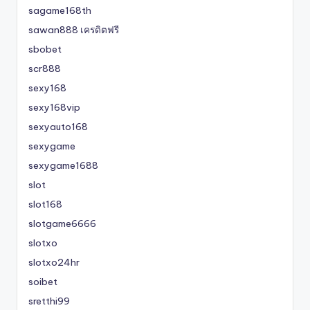
sagame168th
sawan888 เครดิตฟรี
sbobet
scr888
sexy168
sexy168vip
sexyauto168
sexygame
sexygame1688
slot
slot168
slotgame6666
slotxo
slotxo24hr
soibet
sretthi99