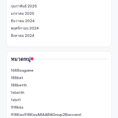
กุมภาพันธ์ 2025
มกราคม 2025
ธันวาคม 2024
พฤศจิกายน 2024
สิงหาคม 2024
หมวดหมู่
1688sagame
188bet
188betth
1xbetth
1xbit1
918kiss
918Kiss918KissABAABAGroup2Baccarat