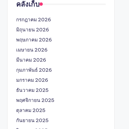
คลังเก็บ
กรกฎาคม 2026
มิถุนายน 2026
พฤษภาคม 2026
เมษายน 2026
มีนาคม 2026
กุมภาพันธ์ 2026
มกราคม 2026
ธันวาคม 2025
พฤศจิกายน 2025
ตุลาคม 2025
กันยายน 2025