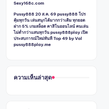
Sexy168c.com
Pussy888 20 ส.ค. 69 pussy888 โปร
คุ้มทุกวัน เล่นสนุกได้มากกว่าเดิม ทุกยอด
ฝาก 5% เกมสล็อต คาสิโนออนไลน์ คนเล่น
ไม่ต่ำกว่าแสนทุกวัน pussy888play เปิด
ประสบการณ์ใหม่ทันที Top 49 by Val
pussy888play.me
ความเห็นล่าสุด