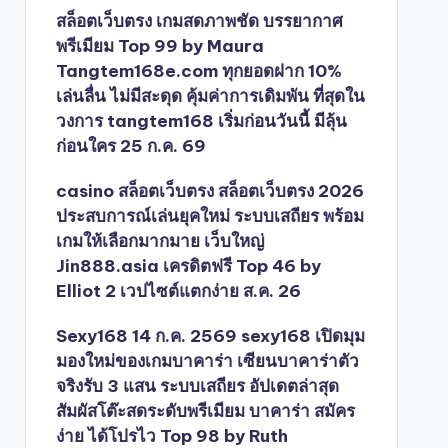
สล็อตเว็บตรง เกมสดภาพชัด บรรยากาศ
พรีเมียม Top 99 by Maura
Tangtem168e.com ทุกยอดฝาก 10%
เล่นลื่น ไม่มีสะดุด คุ้มค่าการเดิมพัน ที่สุดใน
วงการ tangtem168 เริ่มก่อนวันนี้ มีลุ้น
ก่อนใคร 25 ก.ค. 69
casino สล็อตเว็บตรง สล็อตเว็บตรง 2026
ประสบการณ์เล่นยุคใหม่ ระบบเสถียร พร้อม
เกมให้เลือกมากมาย เว็บใหญ่
Jin888.asia เครดิตฟรี Top 46 by
Elliot 2 เวปไซต์แตกง่าย ส.ค. 26
Sexy168 14 ก.ค. 2569 sexy168 เปิดมุม
มองใหม่ของเกมบาคาร่า เซียนบาคาร่าตัว
จริงรับ 3 แสน ระบบเสถียร อัปเดตล่าสุด
สัมผัสโต๊ะสดระดับพรีเมียม บาคาร่า สมัคร
ง่าย ได้โปรไว Top 98 by Ruth