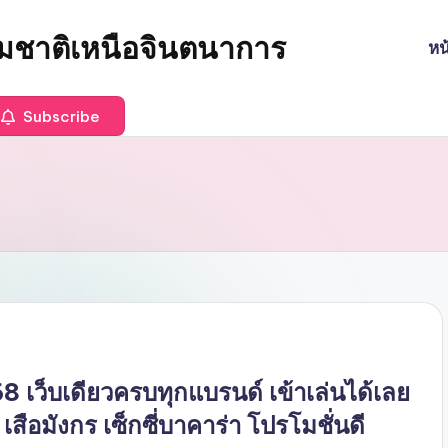
มชาติเหนือจินตนาการ
หน
Subscribe
 เว็บเดียวครบทุกแบรนด์ เข้าเล่นได้เลย
 เสือมังกร เซ็กซี่บาคาร่า โปรโมชั่นดี