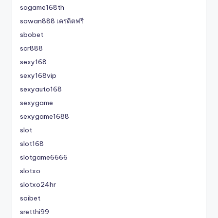
sagame168th
sawan888 เครดิตฟรี
sbobet
scr888
sexy168
sexy168vip
sexyauto168
sexygame
sexygame1688
slot
slot168
slotgame6666
slotxo
slotxo24hr
soibet
sretthi99