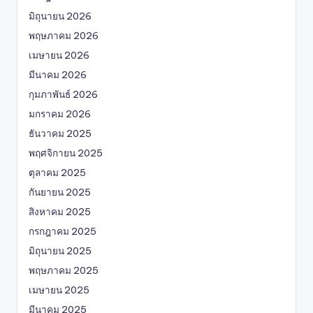
มิถุนายน 2026
พฤษภาคม 2026
เมษายน 2026
มีนาคม 2026
กุมภาพันธ์ 2026
มกราคม 2026
ธันวาคม 2025
พฤศจิกายน 2025
ตุลาคม 2025
กันยายน 2025
สิงหาคม 2025
กรกฎาคม 2025
มิถุนายน 2025
พฤษภาคม 2025
เมษายน 2025
มีนาคม 2025