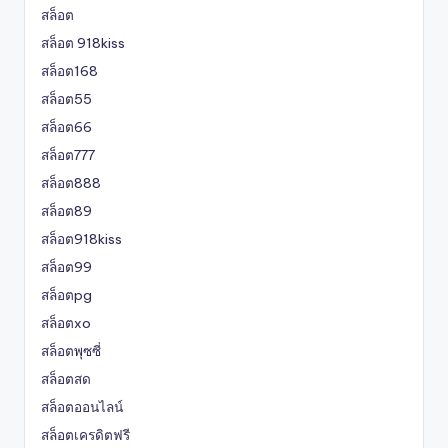
สล็อต
สล็อต 918kiss
สล็อต168
สล็อต55
สล็อต66
สล็อต777
สล็อต888
สล็อต89
สล็อต918kiss
สล็อต99
สล็อตpg
สล็อตxo
สล็อตพุซซี่
สล็อตสด
สล็อตออนไลน์
สล็อตเครดิตฟรี