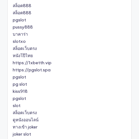
สล็อต888
สล็อต888
pgslot
pussy888
บาคาร่า
slotxo
สล็อตเว็บตรง
หนังโป๊ไทย
https://1xbetth.vip
https://pgslot.spa
pgslot
pg slot
kiss918
pgslot
slot
สล็อตเว็บตรง
ดูหนังออนไลน์
ทางเข้า joker
joker slot