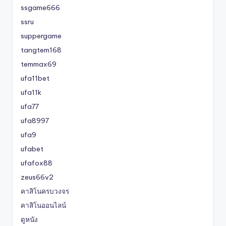
ssgame666
ssru
suppergame
tangtem168
temmax69
ufa11bet
ufa11k
ufa77
ufa8997
ufa9
ufabet
ufafox88
zeus66v2
คาสิโนครบวงจร
คาสิโนออนไลน์
ดูหนัง