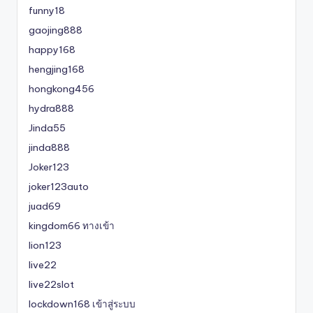
funny18
gaojing888
happy168
hengjing168
hongkong456
hydra888
Jinda55
jinda888
Joker123
joker123auto
juad69
kingdom66 ทางเข้า
lion123
live22
live22slot
lockdown168 เข้าสู่ระบบ