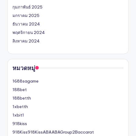
กุมภาพันธ์ 2025
มกราคม 2025
ธันวาคม 2024
พฤศจิกายน 2024
สิงหาคม 2024
หมวดหมู่
1688sagame
188bet
188betth
1xbetth
1xbit1
918kiss
918Kiss918KissABAABAGroup2Baccarat