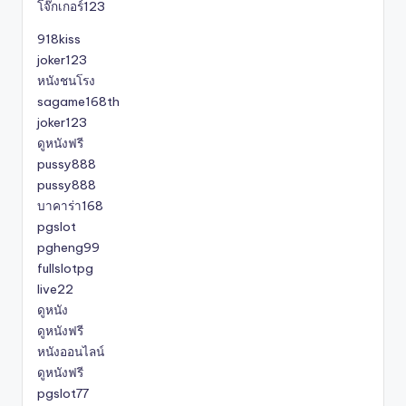
โจ๊กเกอร์123
918kiss
joker123
หนังชนโรง
sagame168th
joker123
ดูหนังฟรี
pussy888
pussy888
บาคาร่า168
pgslot
pgheng99
fullslotpg
live22
ดูหนัง
ดูหนังฟรี
หนังออนไลน์
ดูหนังฟรี
pgslot77