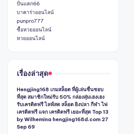
ปั่นแตก66
บาคาร่าออนไลน์
punpro777
ซื้อหวยออนไลน์
หวยออนไลน์
เรื่องล่าสุด
Hengjing168 เกมสล็อต ที่ผู้เล่นชื่นชอบ
ที่สุด สมาชิกใหม่รับ 50% กล่องสุ่มเฮงเฮง
รับเครดิตฟรี ไลฟ์สด สล็อต ยิงปลา กีฬา ไพ่
เครดิตฟรี แจก เครดิตฟรี เยอะที่สุด Top 13
by Wilhemina hengjing168d.com 27
Sep 69