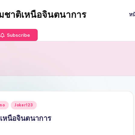
มชาติเหนือจินตนาการ
หน
Subscribe
ino
Joker123
เหนือจินตนาการ